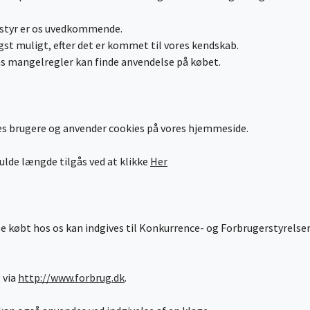
udstyr er os uvedkommende.
tigst muligt, efter det er kommet til vores kendskab.
 mangelregler kan finde anvendelse på købet.
s brugere og anvender cookies på vores hjemmeside.
fulde længde tilgås ved at klikke
Her
lse købt hos os kan indgives til Konkurrence- og Forbrugerstyrels
 via
http://www.forbrug.dk
.