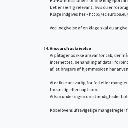
EU-Kommissionens online klageportal ka
Det er særlig relevant, hvis du er forbr
Klage indgives her -
http://ec.europa.eu
Ved indgivelse af en klage skal du angiv
Ansvarsfraskrivelse
Vi påtager os ikke ansvar for tab, der m
internettet, behandling af data i forbin
af, at brugere af hjemmesiden har anven
Vi er ikke ansvarlig for fejl eller mangl
forsætlig eller uagtsom.
Vi kan under ingen omstændigheder holdes
Købelovens ufravigelige mangelregler f