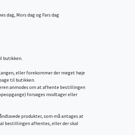
nes dag, Mors dag og Fars dag
il butikken.
opgangen, eller forekommer der meget høje
age til butikken.
ageren anmodes om at afhente bestillingen
trappeopgange) forsøges modtager eller
håndlavede produkter, som må antages at
 skal bestillingen afhentes, eller der skal