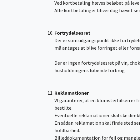
Ved kortbetaling hæves beløbet på leve
Alle kortbetalinger bliver dog hævet sen
Fortrydelsesret
Der er som udgangspunkt ikke fortrydels
må antages at blive forringet eller forældet
Der er ingen fortrydelsesret på vin, chok
husholdningens løbende forbrug.
Reklamationer
VI garanterer, at en blomsterhilsen er 
bestilte.
Eventuelle reklamationer skal ske direkt
En sådan reklamation skal finde sted sen
holdbarhed.
Billeddokumentation for fejl og mangler