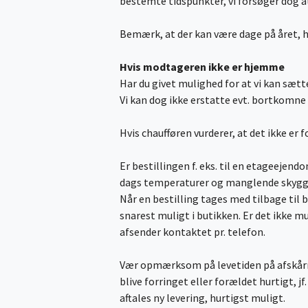
bestemte tidspunkter, vi forsøger dog
Bemærk, at der kan være dage på året, h
Hvis modtageren ikke er hjemme
Har du givet mulighed for at vi kan sætt
Vi kan dog ikke erstatte evt. bortkomne 
Hvis chaufføren vurderer, at det ikke er 
Er bestillingen f. eks. til en etageeje
dags temperaturer og manglende skyggef
Når en bestilling tages med tilbage ti
snarest muligt i butikken. Er det ikke m
afsender kontaktet pr. telefon.
Vær opmærksom på levetiden på afskårne
blive forringet eller forældet hurtigt, jf. 
aftales ny levering, hurtigst muligt.