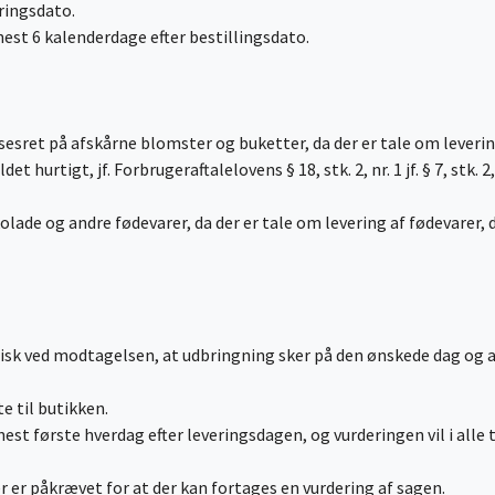
ringsdato.
est 6 kalenderdage efter bestillingsdato.
esret på afskårne blomster og buketter, da der er tale om leveri
 hurtigt, jf. Forbrugeraftalelovens § 18, stk. 2, nr. 1 jf. § 7, stk. 2, 
olade og andre fødevarer, da der er tale om levering af fødevarer, d
frisk ved modtagelsen, at udbringning sker på den ønskede dag og a
e til butikken.
est første hverdag efter leveringsdagen, og vurderingen vil i alle 
 er påkrævet for at der kan fortages en vurdering af sagen.