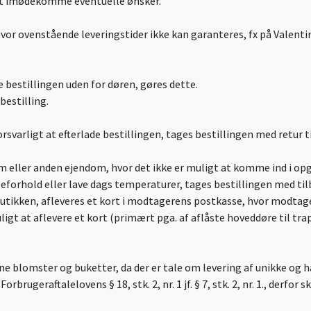
 at imødekomme eventuelle ønsker.
vor ovenstående leveringstider ikke kan garanteres, fx på Valenti
e bestillingen uden for døren, gøres dette.
bestilling.
forsvarligt at efterlade bestillingen, tages bestillingen med retur t
ndom eller anden ejendom, hvor det ikke er muligt at komme ind i 
orhold eller lave dags temperaturer, tages bestillingen med tilb
l butikken, afleveres et kort i modtagerens postkasse, hvor modt
uligt at aflevere et kort (primært pga. af aflåste hoveddøre til 
 blomster og buketter, da der er tale om levering af unikke og 
Forbrugeraftalelovens § 18, stk. 2, nr. 1 jf. § 7, stk. 2, nr. 1., derfor