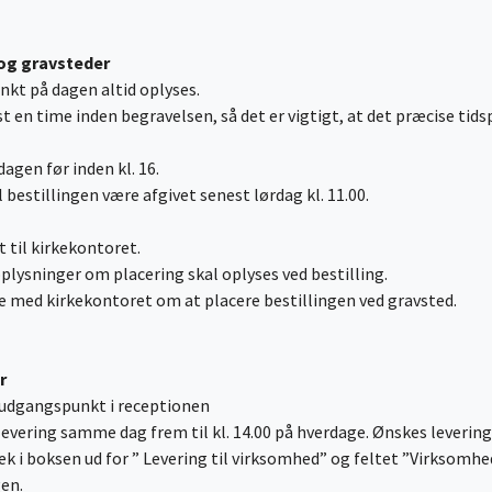
 og gravsteder
unkt på dagen altid oplyses.
t en time inden begravelsen, så det er vigtigt, at det præcise tids
dagen før inden kl. 16.
bestillingen være afgivet senest lørdag kl. 11.00.
t til kirkekontoret.
lysninger om placering skal oplyses ved bestilling.
ale med kirkekontoret om at placere bestillingen ved gravsted.
r
m udgangspunkt i receptionen
l levering samme dag frem til kl. 14.00 på hverdage. Ønskes levering
 tjek i boksen ud for ” Levering til virksomhed” og feltet ”Virkso
gen.