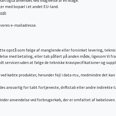
n også anvendes ved indgivelse af en klage.
uger med bopæl i et andet EU-land.
/odr
.
e vores e-mailadresse.
åtte opstå som følge af manglende eller forsinket levering, tekni
delse med betaling, eller tab påført på anden måde, ligesom Vi fra
dt servicen uden at følge de tekniske kravspecifikationer og suppl
er ved købte produkter, herunder fejl i data m.v., medmindre det kan
 ansvarlig for tabt fortjeneste, driftstab eller andre indirekte t
inder anvendelse ved forbrugerkøb, der er omfattet af købeloven.