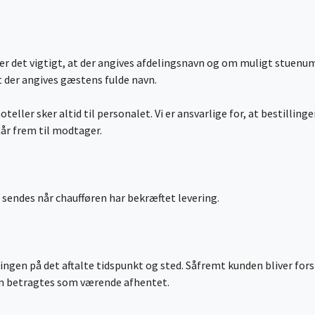
m er det vigtigt, at der angives afdelingsnavn og om muligt stuenu
 at der angives gæstens fulde navn.
oteller sker altid til personalet. Vi er ansvarlige for, at bestillin
når frem til modtager.
sendes når chaufføren har bekræftet levering.
ingen på det aftalte tidspunkt og sted. Såfremt kunden bliver fors
gen betragtes som værende afhentet.