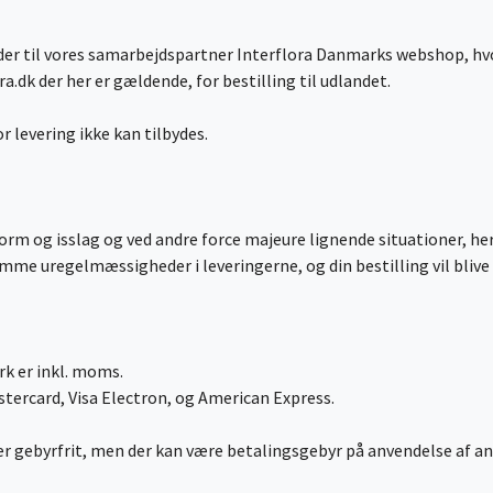
es der til vores samarbejdspartner Interflora Danmarks webshop, hvo
a.dk der her er gældende, for bestilling til udlandet.
r levering ikke kan tilbydes.
rm og isslag og ved andre force majeure lignende situationer, her
omme uregelmæssigheder i leveringerne, og din bestilling vil bliv
ark er inkl. moms.
astercard, Visa Electron, og American Express.
 gebyrfrit, men der kan være betalingsgebyr på anvendelse af and