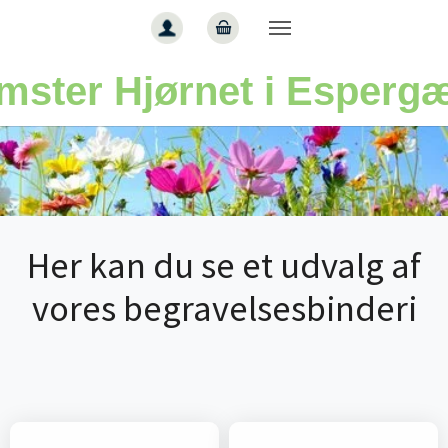
Gå til hoved-indhold
mster Hjørnet i Esperg
Her kan du se et udvalg af
vores begravelsesbinderi